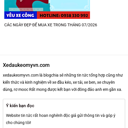
CÁC NGÀY ĐẸP ĐỂ MUA XE TRONG THÁNG 07/2026
Xedaukeomyvn.com
xedaukeomyvn.com là blogchia sẻ những tin tức tổng hợp cũng như
kiến thức và kinh nghiệm về xe đầu kéo, xe tải, xe ben, xe chuyên
dùng, rơ mooc Rất mong được kết bạn với đông đảo anh em gần xa.
Ý kiến bạn đọc
Website tin tức rất hoan nghênh độc giả gửi thông tin và góp ý
cho chúng tôi!