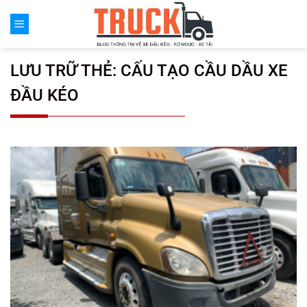
Chuyển
đến
nội
dung
LƯU TRỮ THẺ:
CẤU TẠO CẦU DẦU XE
ĐẦU KÉO