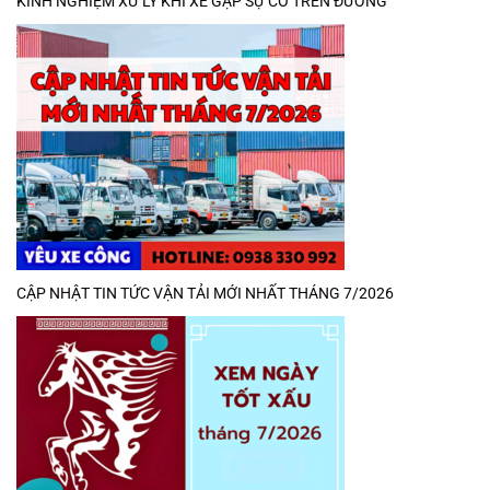
KINH NGHIỆM XỬ LÝ KHI XE GẶP SỰ CỐ TRÊN ĐƯỜNG
CẬP NHẬT TIN TỨC VẬN TẢI MỚI NHẤT THÁNG 7/2026