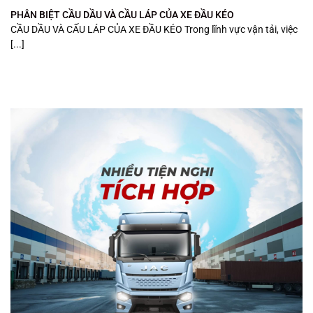
PHÂN BIỆT CẦU DẦU VÀ CẦU LÁP CỦA XE ĐẦU KÉO
CẦU DẦU VÀ CẤU LÁP CỦA XE ĐẦU KÉO Trong lĩnh vực vận tải, việc
[...]