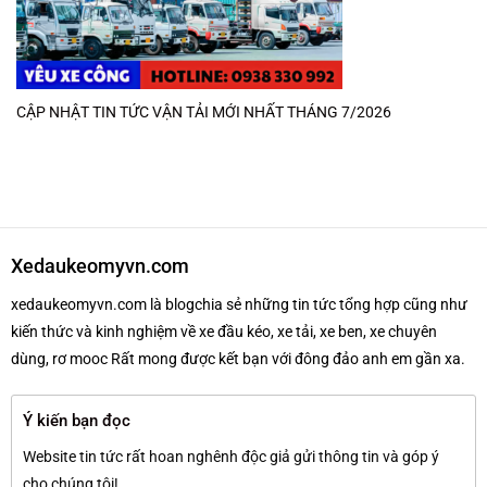
CẬP NHẬT TIN TỨC VẬN TẢI MỚI NHẤT THÁNG 7/2026
Xedaukeomyvn.com
xedaukeomyvn.com là blogchia sẻ những tin tức tổng hợp cũng như
kiến thức và kinh nghiệm về xe đầu kéo, xe tải, xe ben, xe chuyên
dùng, rơ mooc Rất mong được kết bạn với đông đảo anh em gần xa.
Ý kiến bạn đọc
Website tin tức rất hoan nghênh độc giả gửi thông tin và góp ý
cho chúng tôi!