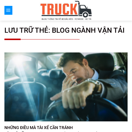
Chuyển
đến
nội
dung
LƯU TRỮ THẺ:
BLOG NGÀNH VẬN TẢI
NHỮNG ĐIỀU MÀ TÀI XẾ CẦN TRÁNH