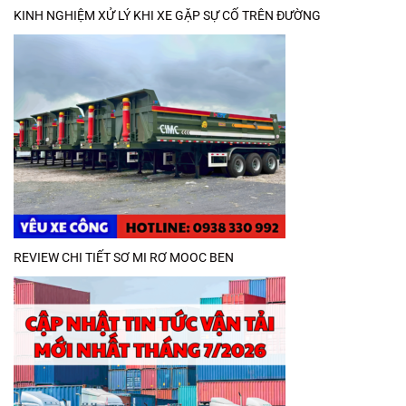
KINH NGHIỆM XỬ LÝ KHI XE GẶP SỰ CỐ TRÊN ĐƯỜNG
REVIEW CHI TIẾT SƠ MI RƠ MOOC BEN