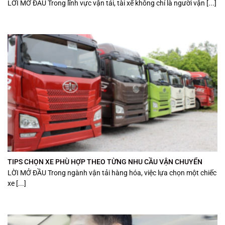
LỜI MỞ ĐẦU Trong lĩnh vực vận tải, tài xế không chỉ là người vận [...]
TIPS CHỌN XE PHÙ HỢP THEO TỪNG NHU CẦU VẬN CHUYỂN
LỜI MỞ ĐẦU Trong ngành vận tải hàng hóa, việc lựa chọn một chiếc
xe [...]