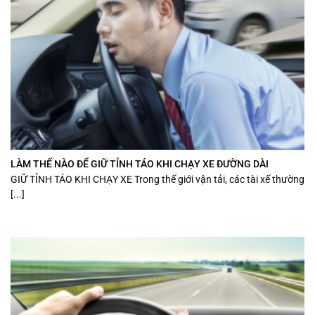
LÀM THẾ NÀO ĐỂ GIỮ TỈNH TÁO KHI CHẠY XE ĐƯỜNG DÀI
GIỮ TỈNH TÁO KHI CHẠY XE Trong thế giới vận tải, các tài xế thường
[...]