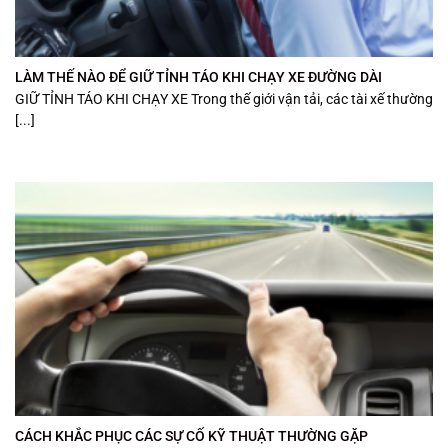
LÀM THẾ NÀO ĐỂ GIỮ TỈNH TÁO KHI CHẠY XE ĐƯỜNG DÀI
GIỮ TỈNH TÁO KHI CHẠY XE Trong thế giới vận tải, các tài xế thường
[...]
CÁCH KHẮC PHỤC CÁC SỰ CỐ KỸ THUẬT THƯỜNG GẶP