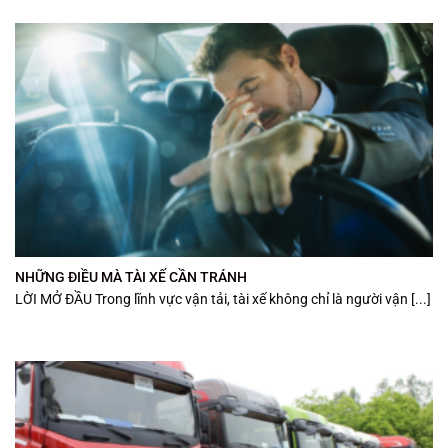
NHỮNG ĐIỀU MÀ TÀI XẾ CẦN TRÁNH
LỜI MỞ ĐẦU Trong lĩnh vực vận tải, tài xế không chỉ là người vận [...]