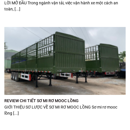
LỜI MỞ ĐẦU Trong ngành vận tải, việc vận hành xe một cách an
toàn, [...]
REVIEW CHI TIẾT SƠ MI RƠ MOOC LỒNG
GIỚI THIỆU SƠ LƯỢC VỀ SƠ MI RƠ MOOC LỒNG Sơ mi rơ mooc
lồng [...]