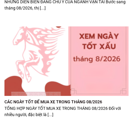
NHỮNG DIỄN BIẾN ĐÁNG CHÚ Ý CỦA NGÀNH VẬN TẢI Bước sang
tháng 08/2026, thị [...]
CÁC NGÀY TỐT ĐỂ MUA XE TRONG THÁNG 08/2026
TỔNG HỢP NGÀY TỐT MUA XE TRONG THÁNG 08/2026 Đối với
nhiều người, đặc biệt là [...]