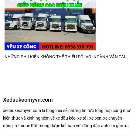
NHỮNG PHỤ KIỆN KHÔNG THỂ THIẾU ĐỐI VỚI NGÀNH VẬN TẢI
Xedaukeomyvn.com
xedaukeomyvn.com là blogchia sẻ những tin tức tổng hợp cũng như
kiến thức và kinh nghiệm về xe đầu kéo, xe tải, xe ben, xe chuyên
dùng, rơ mooc Rất mong được kết bạn với đông đảo anh em gần xa.