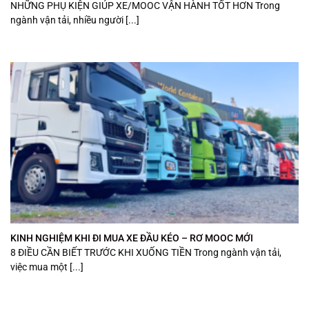
NHỮNG PHỤ KIỆN GIÚP XE/MOOC VẬN HÀNH TỐT HƠN Trong
ngành vận tải, nhiều người [...]
KINH NGHIỆM KHI ĐI MUA XE ĐẦU KÉO – RƠ MOOC MỚI
8 ĐIỀU CẦN BIẾT TRƯỚC KHI XUỐNG TIỀN Trong ngành vận tải,
việc mua một [...]