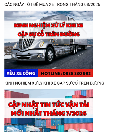
CÁC NGÀY TỐT ĐỂ MUA XE TRONG THÁNG 08/2026
KINH NGHIỆM XỬ LÝ KHI XE GẶP SỰ CỐ TRÊN ĐƯỜNG