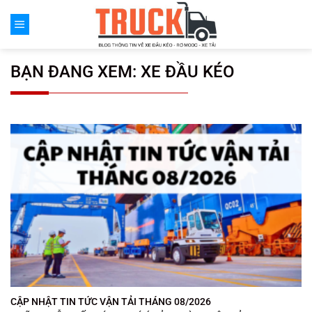
Chuyển
đến
nội
dung
BẠN ĐANG XEM:
XE ĐẦU KÉO
CẬP NHẬT TIN TỨC VẬN TẢI THÁNG 08/2026