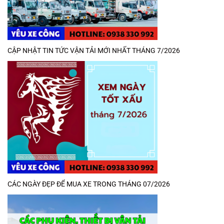
CẬP NHẬT TIN TỨC VẬN TẢI MỚI NHẤT THÁNG 7/2026
CÁC NGÀY ĐẸP ĐỂ MUA XE TRONG THÁNG 07/2026