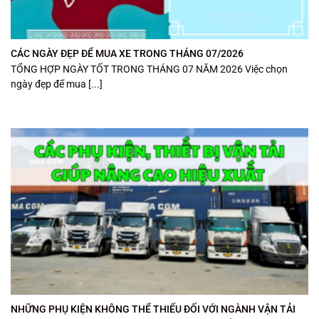
CÁC NGÀY ĐẸP ĐỂ MUA XE TRONG THÁNG 07/2026
TỔNG HỢP NGÀY TỐT TRONG THÁNG 07 NĂM 2026 Việc chọn
ngày đẹp để mua [...]
NHỮNG PHỤ KIỆN KHÔNG THỂ THIẾU ĐỐI VỚI NGÀNH VẬN TẢI