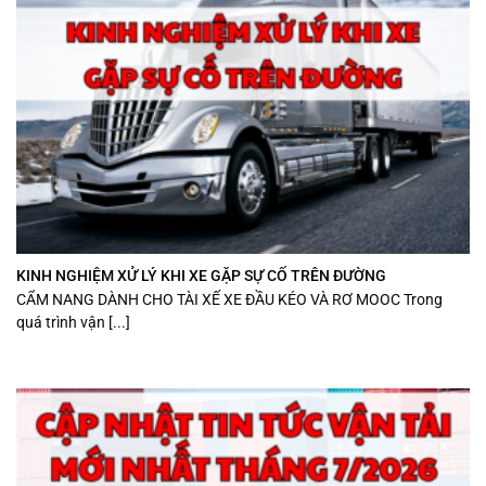
KINH NGHIỆM XỬ LÝ KHI XE GẶP SỰ CỐ TRÊN ĐƯỜNG
CẨM NANG DÀNH CHO TÀI XẾ XE ĐẦU KÉO VÀ RƠ MOOC Trong
quá trình vận [...]