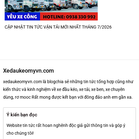
CẬP NHẬT TIN TỨC VẬN TẢI MỚI NHẤT THÁNG 7/2026
Xedaukeomyvn.com
xedaukeomyvn.com là blogchia sẻ những tin tức tổng hợp cũng như
kiến thức và kinh nghiệm về xe đầu kéo, xe tải, xe ben, xe chuyên
dùng, rơ mooc Rất mong được kết bạn với đông đảo anh em gần xa.
Ý kiến bạn đọc
Website tin tức rất hoan nghênh độc giả gửi thông tin và góp ý
cho chúng tôi!