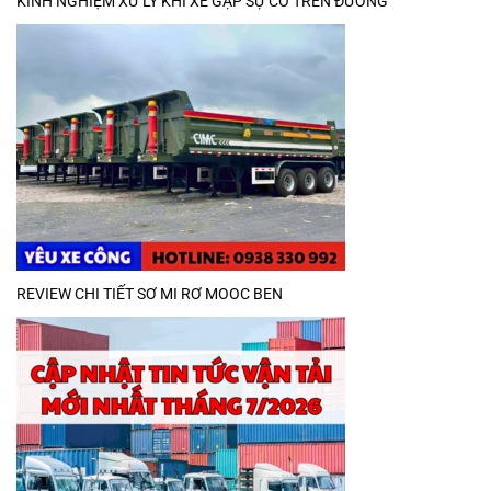
KINH NGHIỆM XỬ LÝ KHI XE GẶP SỰ CỐ TRÊN ĐƯỜNG
REVIEW CHI TIẾT SƠ MI RƠ MOOC BEN