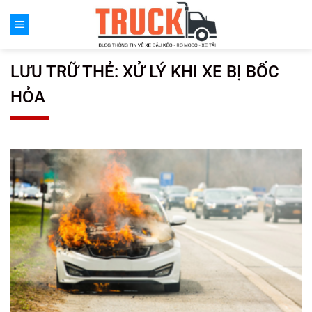
Chuyển
đến
nội
dung
LƯU TRỮ THẺ:
XỬ LÝ KHI XE BỊ BỐC
HỎA