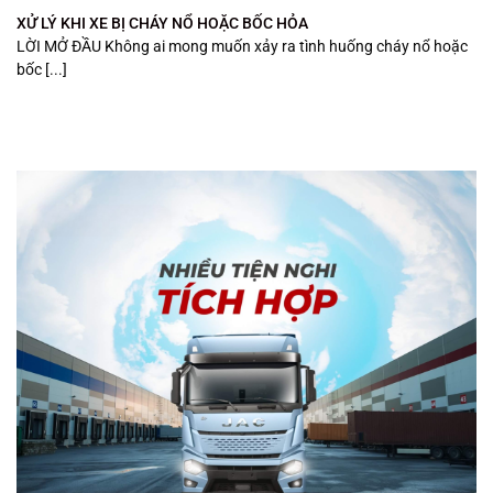
XỬ LÝ KHI XE BỊ CHÁY NỔ HOẶC BỐC HỎA
LỜI MỞ ĐẦU Không ai mong muốn xảy ra tình huống cháy nổ hoặc
bốc [...]