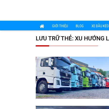
Chuyển
đến
nội
dung
GIỚI THIỆU
BLOG
XE ĐẦU KÉO
LƯU TRỮ THẺ:
XU HƯỚNG L