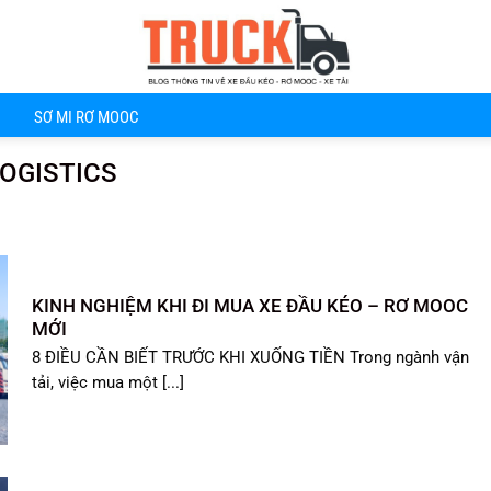
SƠ MI RƠ MOOC
OGISTICS
KINH NGHIỆM KHI ĐI MUA XE ĐẦU KÉO – RƠ MOOC
MỚI
8 ĐIỀU CẦN BIẾT TRƯỚC KHI XUỐNG TIỀN Trong ngành vận
tải, việc mua một [...]