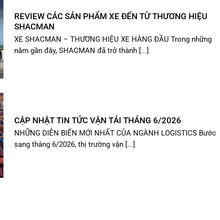
REVIEW CÁC SẢN PHẨM XE ĐẾN TỪ THƯƠNG HIỆU
SHACMAN
XE SHACMAN – THƯƠNG HIỆU XE HÀNG ĐẦU Trong những
năm gần đây, SHACMAN đã trở thành [...]
CẬP NHẬT TIN TỨC VẬN TẢI THÁNG 6/2026
NHỮNG DIỄN BIẾN MỚI NHẤT CỦA NGÀNH LOGISTICS Bước
sang tháng 6/2026, thị trường vận [...]