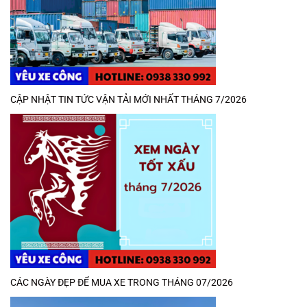
CẬP NHẬT TIN TỨC VẬN TẢI MỚI NHẤT THÁNG 7/2026
CÁC NGÀY ĐẸP ĐỂ MUA XE TRONG THÁNG 07/2026