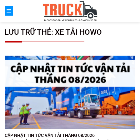
Chuyển
đến
nội
dung
LƯU TRỮ THẺ:
XE TẢI HOWO
CẬP NHẬT TIN TỨC VẬN TẢI THÁNG 08/2026