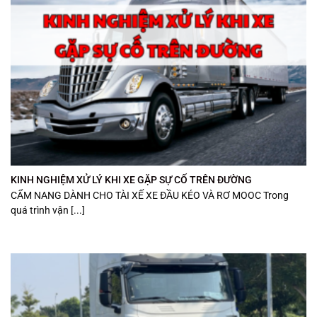
KINH NGHIỆM XỬ LÝ KHI XE GẶP SỰ CỐ TRÊN ĐƯỜNG
CẨM NANG DÀNH CHO TÀI XẾ XE ĐẦU KÉO VÀ RƠ MOOC Trong
quá trình vận [...]