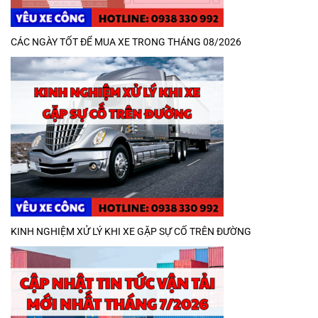
CÁC NGÀY TỐT ĐỂ MUA XE TRONG THÁNG 08/2026
KINH NGHIỆM XỬ LÝ KHI XE GẶP SỰ CỐ TRÊN ĐƯỜNG