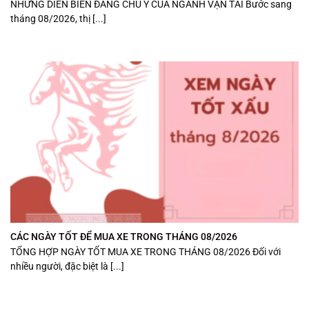
NHỮNG DIỄN BIẾN ĐÁNG CHÚ Ý CỦA NGÀNH VẬN TẢI Bước sang
tháng 08/2026, thị [...]
CÁC NGÀY TỐT ĐỂ MUA XE TRONG THÁNG 08/2026
TỔNG HỢP NGÀY TỐT MUA XE TRONG THÁNG 08/2026 Đối với
nhiều người, đặc biệt là [...]