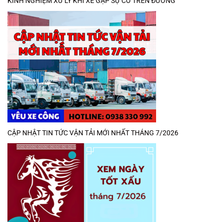
KINH NGHIỆM XỬ LÝ KHI XE GẶP SỰ CỐ TRÊN ĐƯỜNG
CẬP NHẬT TIN TỨC VẬN TẢI MỚI NHẤT THÁNG 7/2026