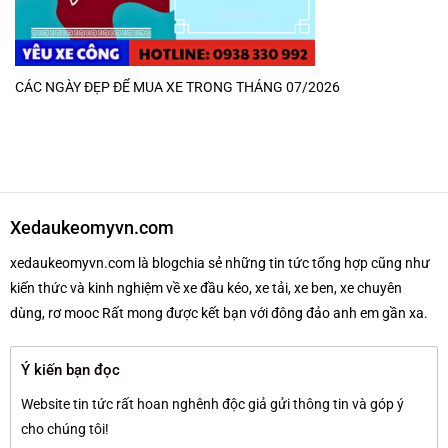
CÁC NGÀY ĐẸP ĐỂ MUA XE TRONG THÁNG 07/2026
Xedaukeomyvn.com
xedaukeomyvn.com là blogchia sẻ những tin tức tổng hợp cũng như
kiến thức và kinh nghiệm về xe đầu kéo, xe tải, xe ben, xe chuyên
dùng, rơ mooc Rất mong được kết bạn với đông đảo anh em gần xa.
Ý kiến bạn đọc
Website tin tức rất hoan nghênh độc giả gửi thông tin và góp ý
cho chúng tôi!