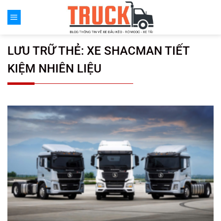
Chuyển
đến
nội
dung
LƯU TRỮ THẺ:
XE SHACMAN TIẾT
KIỆM NHIÊN LIỆU