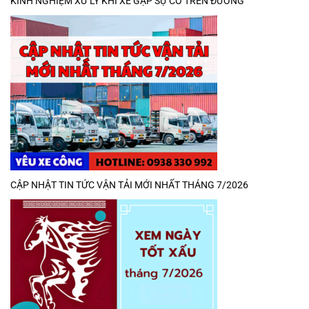
KINH NGHIỆM XỬ LÝ KHI XE GẶP SỰ CỐ TRÊN ĐƯỜNG
CẬP NHẬT TIN TỨC VẬN TẢI MỚI NHẤT THÁNG 7/2026