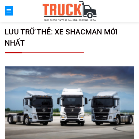
Chuyển
đến
nội
dung
LƯU TRỮ THẺ:
XE SHACMAN MỚI
NHẤT