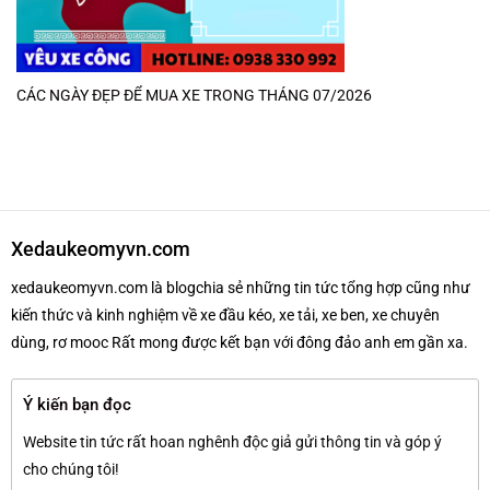
CÁC NGÀY ĐẸP ĐỂ MUA XE TRONG THÁNG 07/2026
Xedaukeomyvn.com
xedaukeomyvn.com là blogchia sẻ những tin tức tổng hợp cũng như
kiến thức và kinh nghiệm về xe đầu kéo, xe tải, xe ben, xe chuyên
dùng, rơ mooc Rất mong được kết bạn với đông đảo anh em gần xa.
Ý kiến bạn đọc
Website tin tức rất hoan nghênh độc giả gửi thông tin và góp ý
cho chúng tôi!