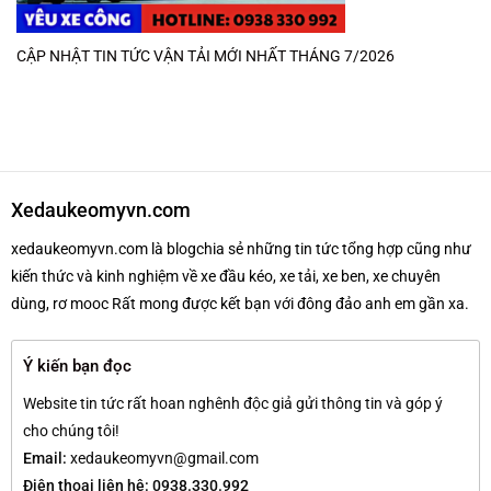
CẬP NHẬT TIN TỨC VẬN TẢI MỚI NHẤT THÁNG 7/2026
Xedaukeomyvn.com
xedaukeomyvn.com là blogchia sẻ những tin tức tổng hợp cũng như
kiến thức và kinh nghiệm về xe đầu kéo, xe tải, xe ben, xe chuyên
dùng, rơ mooc Rất mong được kết bạn với đông đảo anh em gần xa.
Ý kiến bạn đọc
Website tin tức rất hoan nghênh độc giả gửi thông tin và góp ý
cho chúng tôi!
Email:
xedaukeomyvn@gmail.com
Điện thoại liên hệ: 0938.330.992