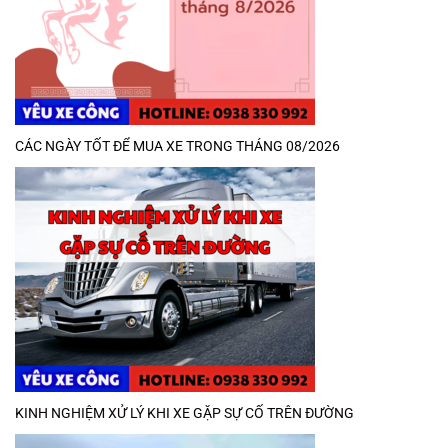
CÁC NGÀY TỐT ĐỂ MUA XE TRONG THÁNG 08/2026
KINH NGHIỆM XỬ LÝ KHI XE GẶP SỰ CỐ TRÊN ĐƯỜNG