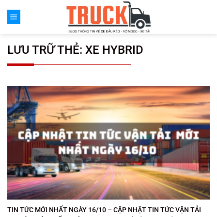
Chuyển
đến
nội
dung
LƯU TRỮ THẺ:
XE HYBRID
TIN TỨC MỚI NHẤT NGÀY 16/10 – CẬP NHẬT TIN TỨC VẬN TẢI