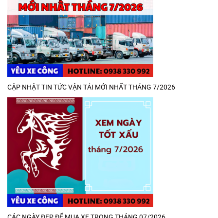
CẬP NHẬT TIN TỨC VẬN TẢI MỚI NHẤT THÁNG 7/2026
CÁC NGÀY ĐẸP ĐỂ MUA XE TRONG THÁNG 07/2026