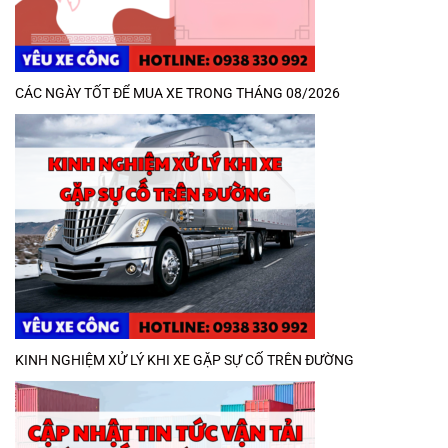
CÁC NGÀY TỐT ĐỂ MUA XE TRONG THÁNG 08/2026
KINH NGHIỆM XỬ LÝ KHI XE GẶP SỰ CỐ TRÊN ĐƯỜNG