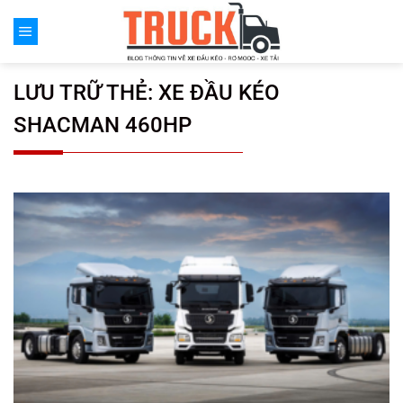
Chuyển
đến
nội
dung
LƯU TRỮ THẺ:
XE ĐẦU KÉO
SHACMAN 460HP