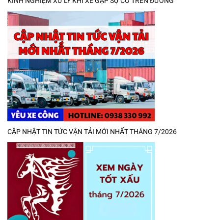
KINH NGHIỆM XỬ LÝ KHI XE GẶP SỰ CỐ TRÊN ĐƯỜNG
CẬP NHẬT TIN TỨC VẬN TẢI MỚI NHẤT THÁNG 7/2026