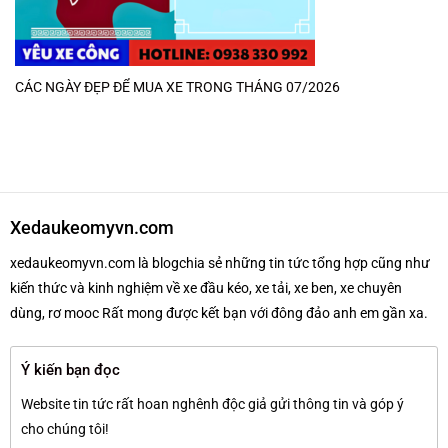
CÁC NGÀY ĐẸP ĐỂ MUA XE TRONG THÁNG 07/2026
Xedaukeomyvn.com
xedaukeomyvn.com là blogchia sẻ những tin tức tổng hợp cũng như
kiến thức và kinh nghiệm về xe đầu kéo, xe tải, xe ben, xe chuyên
dùng, rơ mooc Rất mong được kết bạn với đông đảo anh em gần xa.
Ý kiến bạn đọc
Website tin tức rất hoan nghênh độc giả gửi thông tin và góp ý
cho chúng tôi!