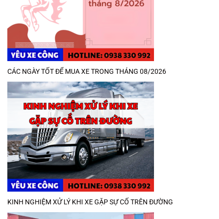
CÁC NGÀY TỐT ĐỂ MUA XE TRONG THÁNG 08/2026
KINH NGHIỆM XỬ LÝ KHI XE GẶP SỰ CỐ TRÊN ĐƯỜNG