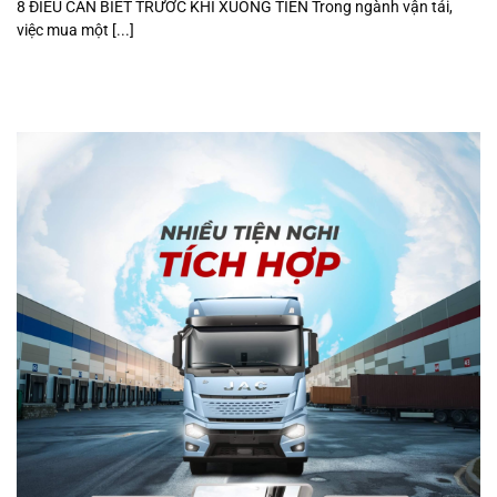
8 ĐIỀU CẦN BIẾT TRƯỚC KHI XUỐNG TIỀN Trong ngành vận tải,
việc mua một [...]