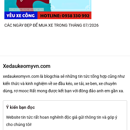
CÁC NGÀY ĐẸP ĐỂ MUA XE TRONG THÁNG 07/2026
Xedaukeomyvn.com
xedaukeomyvn.com là blogchia sẻ những tin tức tổng hợp cũng như
kiến thức và kinh nghiệm về xe đầu kéo, xe tải, xe ben, xe chuyên
dùng, rơ mooc Rất mong được kết bạn với đông đảo anh em gần xa.
Ý kiến bạn đọc
Website tin tức rất hoan nghênh độc giả gửi thông tin và góp ý
cho chúng tôi!