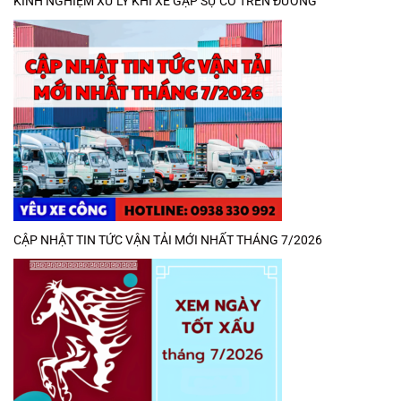
KINH NGHIỆM XỬ LÝ KHI XE GẶP SỰ CỐ TRÊN ĐƯỜNG
CẬP NHẬT TIN TỨC VẬN TẢI MỚI NHẤT THÁNG 7/2026