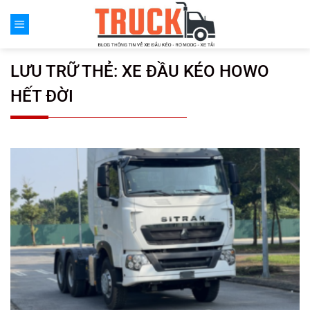
Chuyển
đến
nội
dung
LƯU TRỮ THẺ:
XE ĐẦU KÉO HOWO
HẾT ĐỜI