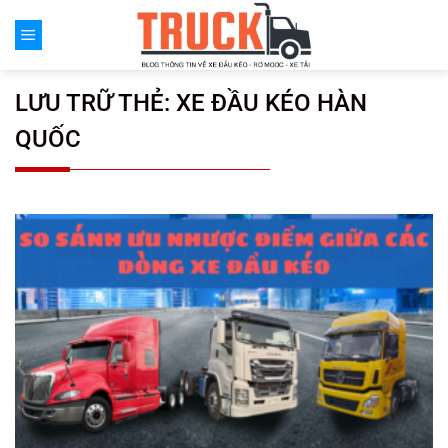
Chuyển
đến
nội
dung
LƯU TRỮ THẺ:
XE ĐẦU KÉO HÀN
QUỐC