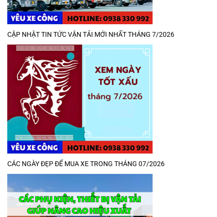
CẬP NHẬT TIN TỨC VẬN TẢI MỚI NHẤT THÁNG 7/2026
CÁC NGÀY ĐẸP ĐỂ MUA XE TRONG THÁNG 07/2026