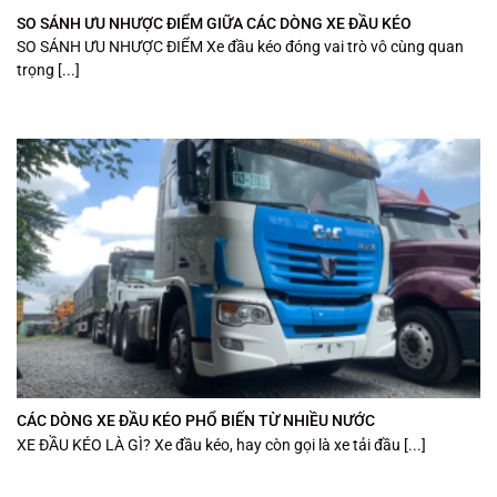
SO SÁNH ƯU NHƯỢC ĐIỂM GIỮA CÁC DÒNG XE ĐẦU KÉO
SO SÁNH ƯU NHƯỢC ĐIỂM Xe đầu kéo đóng vai trò vô cùng quan
trọng [...]
CÁC DÒNG XE ĐẦU KÉO PHỔ BIẾN TỪ NHIỀU NƯỚC
XE ĐẦU KÉO LÀ GÌ? Xe đầu kéo, hay còn gọi là xe tải đầu [...]