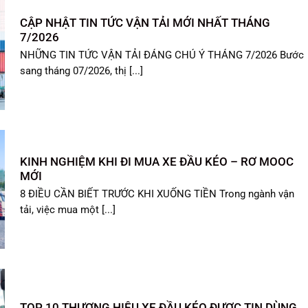
CẬP NHẬT TIN TỨC VẬN TẢI MỚI NHẤT THÁNG
7/2026
NHỮNG TIN TỨC VẬN TẢI ĐÁNG CHÚ Ý THÁNG 7/2026 Bước
sang tháng 07/2026, thị [...]
KINH NGHIỆM KHI ĐI MUA XE ĐẦU KÉO – RƠ MOOC
MỚI
8 ĐIỀU CẦN BIẾT TRƯỚC KHI XUỐNG TIỀN Trong ngành vận
tải, việc mua một [...]
TOP 10 THƯƠNG HIỆU XE ĐẦU KÉO ĐƯỢC TIN DÙNG