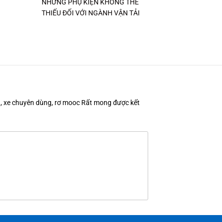
NHỮNG PHỤ KIỆN KHÔNG THỂ
THIẾU ĐỐI VỚI NGÀNH VẬN TẢI
en, xe chuyên dùng, rơ mooc Rất mong được kết