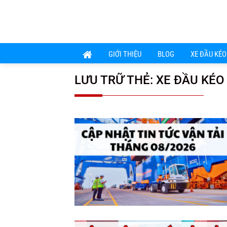
Chuyển
đến
nội
dung
GIỚI THIỆU
BLOG
XE ĐẦU KÉO
LƯU TRỮ THẺ:
XE ĐẦU KÉO