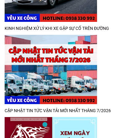
KINH NGHIỆM XỬ LÝ KHI XE GẶP SỰ CỐ TRÊN ĐƯỜNG
CẬP NHẬT TIN TỨC VẬN TẢI MỚI NHẤT THÁNG 7/2026