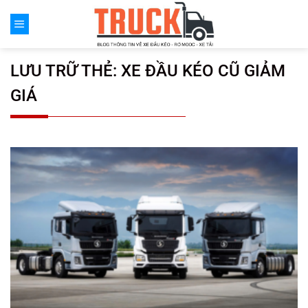
Chuyển
đến
nội
dung
LƯU TRỮ THẺ:
XE ĐẦU KÉO CŨ GIẢM
GIÁ