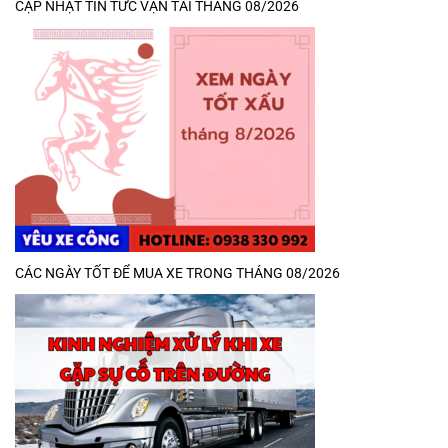
CẬP NHẬT TIN TỨC VẬN TẢI THÁNG 08/2026
CÁC NGÀY TỐT ĐỂ MUA XE TRONG THÁNG 08/2026