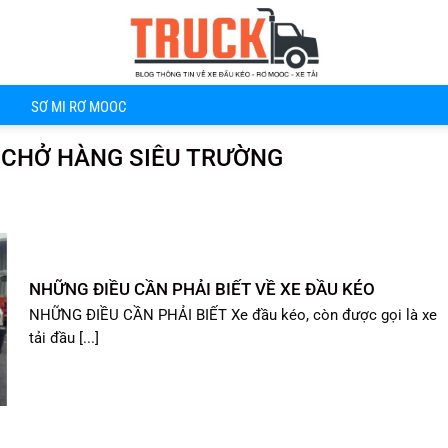
SƠ MI RƠ MOOC
 CHỞ HÀNG SIÊU TRƯỜNG
NHỮNG ĐIỀU CẦN PHẢI BIẾT VỀ XE ĐẦU KÉO
NHỮNG ĐIỀU CẦN PHẢI BIẾT Xe đầu kéo, còn được gọi là xe
tải đầu [...]