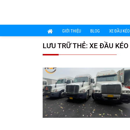
Chuyển
đến
nội
dung
GIỚI THIỆU
BLOG
XE ĐẦU KÉO
LƯU TRỮ THẺ:
XE ĐẦU KÉO