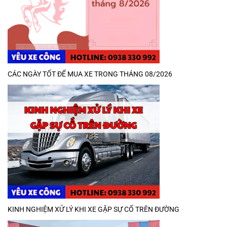
CÁC NGÀY TỐT ĐỂ MUA XE TRONG THÁNG 08/2026
KINH NGHIỆM XỬ LÝ KHI XE GẶP SỰ CỐ TRÊN ĐƯỜNG