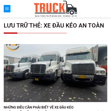
Chuyển
đến
nội
dung
LƯU TRỮ THẺ:
XE ĐẦU KÉO AN TOÀN
NHỮNG ĐIỀU CẦN PHẢI BIẾT VỀ XE ĐẦU KÉO