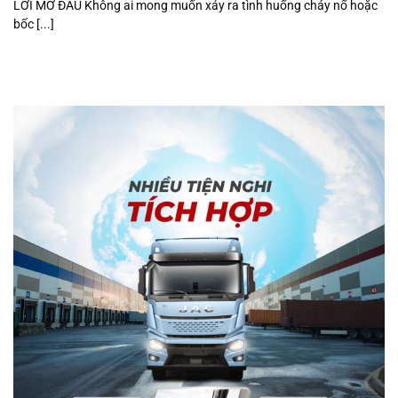
LỜI MỞ ĐẦU Không ai mong muốn xảy ra tình huống cháy nổ hoặc
bốc [...]