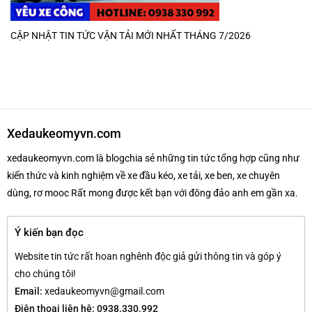
CẬP NHẬT TIN TỨC VẬN TẢI MỚI NHẤT THÁNG 7/2026
Xedaukeomyvn.com
xedaukeomyvn.com là blogchia sẻ những tin tức tổng hợp cũng như
kiến thức và kinh nghiệm về xe đầu kéo, xe tải, xe ben, xe chuyên
dùng, rơ mooc Rất mong được kết bạn với đông đảo anh em gần xa.
Ý kiến bạn đọc
Website tin tức rất hoan nghênh độc giả gửi thông tin và góp ý
cho chúng tôi!
Email:
xedaukeomyvn@gmail.com
Điện thoại liên hệ: 0938.330.992