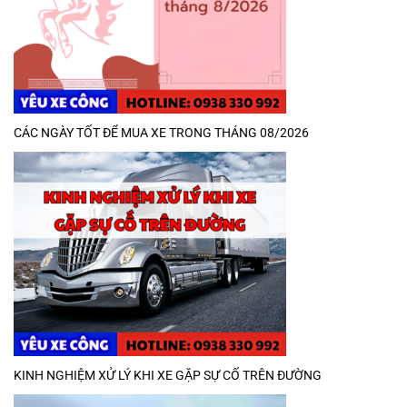
CÁC NGÀY TỐT ĐỂ MUA XE TRONG THÁNG 08/2026
KINH NGHIỆM XỬ LÝ KHI XE GẶP SỰ CỐ TRÊN ĐƯỜNG