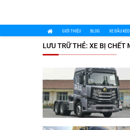
Chuyển
đến
nội
dung
GIỚI THIỆU
BLOG
XE ĐẦU KÉO
LƯU TRỮ THẺ:
XE BỊ CHẾT