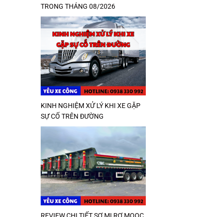
TRONG THÁNG 08/2026
KINH NGHIỆM XỬ LÝ KHI XE GẶP
SỰ CỐ TRÊN ĐƯỜNG
REVIEW CHI TIẾT SƠ MI RƠ MOOC