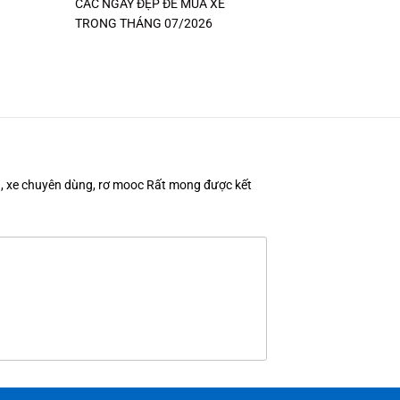
CÁC NGÀY ĐẸP ĐỂ MUA XE
TRONG THÁNG 07/2026
en, xe chuyên dùng, rơ mooc Rất mong được kết