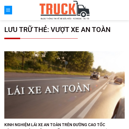
Chuyển
đến
nội
dung
LƯU TRỮ THẺ:
VƯỢT XE AN TOÀN
KINH NGHIỆM LÁI XE AN TOÀN TRÊN ĐƯỜNG CAO TỐC