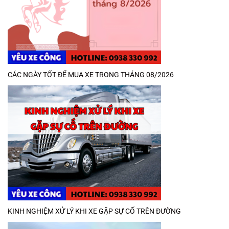
CÁC NGÀY TỐT ĐỂ MUA XE TRONG THÁNG 08/2026
KINH NGHIỆM XỬ LÝ KHI XE GẶP SỰ CỐ TRÊN ĐƯỜNG