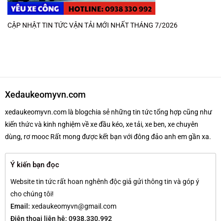
CẬP NHẬT TIN TỨC VẬN TẢI MỚI NHẤT THÁNG 7/2026
Xedaukeomyvn.com
xedaukeomyvn.com là blogchia sẻ những tin tức tổng hợp cũng như
kiến thức và kinh nghiệm về xe đầu kéo, xe tải, xe ben, xe chuyên
dùng, rơ mooc Rất mong được kết bạn với đông đảo anh em gần xa.
Ý kiến bạn đọc
Website tin tức rất hoan nghênh độc giả gửi thông tin và góp ý
cho chúng tôi!
Email:
xedaukeomyvn@gmail.com
Điện thoại liên hệ: 0938.330.992