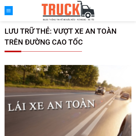
Chuyển
đến
nội
dung
LƯU TRỮ THẺ:
VƯỢT XE AN TOÀN
TRÊN ĐƯỜNG CAO TỐC