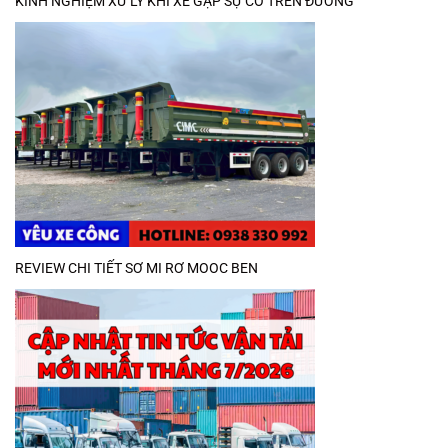
KINH NGHIỆM XỬ LÝ KHI XE GẶP SỰ CỐ TRÊN ĐƯỜNG
REVIEW CHI TIẾT SƠ MI RƠ MOOC BEN