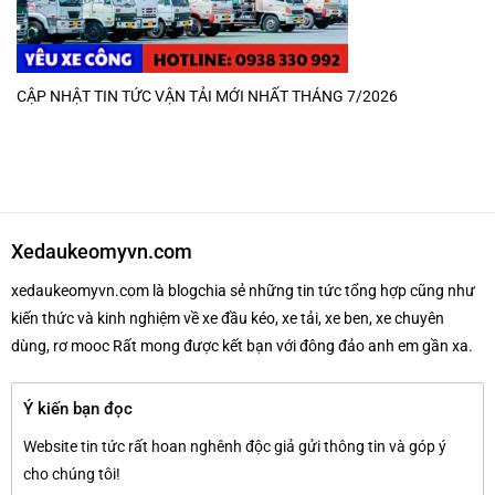
CẬP NHẬT TIN TỨC VẬN TẢI MỚI NHẤT THÁNG 7/2026
Xedaukeomyvn.com
xedaukeomyvn.com là blogchia sẻ những tin tức tổng hợp cũng như
kiến thức và kinh nghiệm về xe đầu kéo, xe tải, xe ben, xe chuyên
dùng, rơ mooc Rất mong được kết bạn với đông đảo anh em gần xa.
Ý kiến bạn đọc
Website tin tức rất hoan nghênh độc giả gửi thông tin và góp ý
cho chúng tôi!