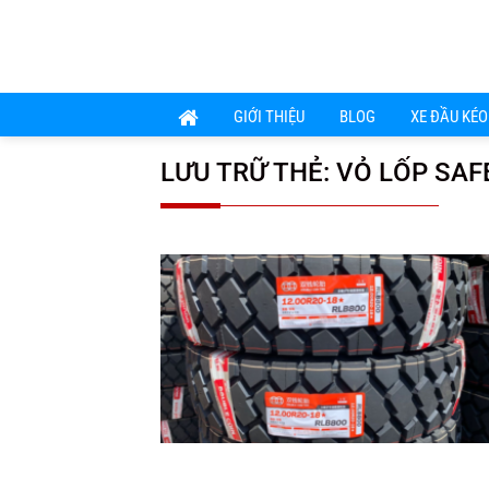
Chuyển
đến
nội
dung
GIỚI THIỆU
BLOG
XE ĐẦU KÉO
LƯU TRỮ THẺ:
VỎ LỐP SAF