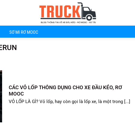
SƠ MI RƠ MOOC
ERUN
CÁC VỎ LỐP THÔNG DỤNG CHO XE ĐẦU KÉO, RƠ
MOOC
VỎ LỐP LÀ GÌ? Vỏ lốp, hay còn gọi là lốp xe, là một trong [...]