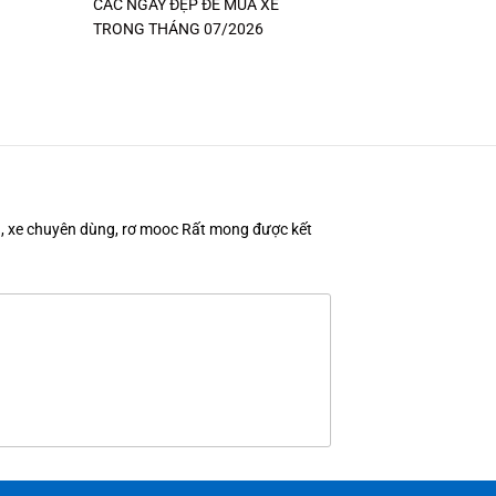
CÁC NGÀY ĐẸP ĐỂ MUA XE
TRONG THÁNG 07/2026
en, xe chuyên dùng, rơ mooc Rất mong được kết