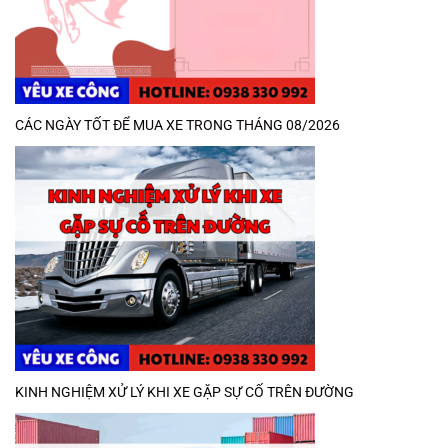
CÁC NGÀY TỐT ĐỂ MUA XE TRONG THÁNG 08/2026
KINH NGHIỆM XỬ LÝ KHI XE GẶP SỰ CỐ TRÊN ĐƯỜNG