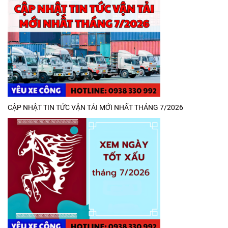
CẬP NHẬT TIN TỨC VẬN TẢI MỚI NHẤT THÁNG 7/2026