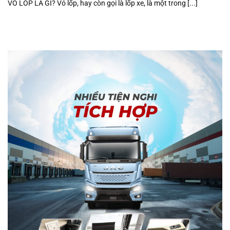
VỎ LỐP LÀ GÌ? Vỏ lốp, hay còn gọi là lốp xe, là một trong [...]