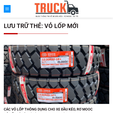
Chuyển
đến
nội
dung
LƯU TRỮ THẺ:
VỎ LỐP MỚI
CÁC VỎ LỐP THÔNG DỤNG CHO XE ĐẦU KÉO, RƠ MOOC