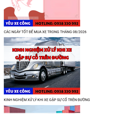
CÁC NGÀY TỐT ĐỂ MUA XE TRONG THÁNG 08/2026
KINH NGHIỆM XỬ LÝ KHI XE GẶP SỰ CỐ TRÊN ĐƯỜNG