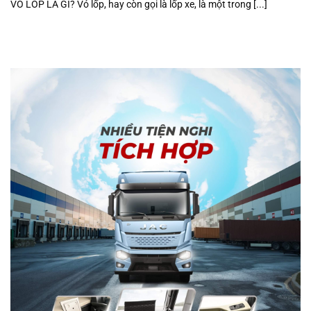
VỎ LỐP LÀ GÌ? Vỏ lốp, hay còn gọi là lốp xe, là một trong [...]