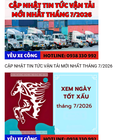
CẬP NHẬT TIN TỨC VẬN TẢI MỚI NHẤT THÁNG 7/2026