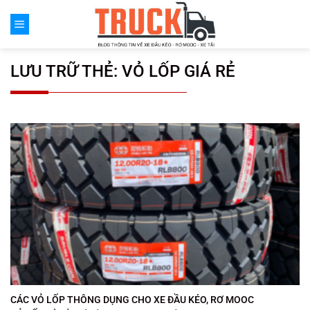
Chuyển
đến
nội
dung
LƯU TRỮ THẺ:
VỎ LỐP GIÁ RẺ
CÁC VỎ LỐP THÔNG DỤNG CHO XE ĐẦU KÉO, RƠ MOOC