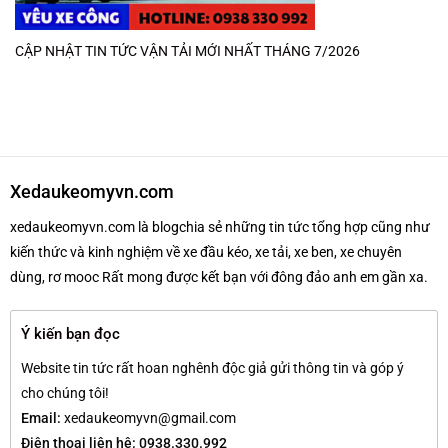
CẬP NHẬT TIN TỨC VẬN TẢI MỚI NHẤT THÁNG 7/2026
Xedaukeomyvn.com
xedaukeomyvn.com là blogchia sẻ những tin tức tổng hợp cũng như
kiến thức và kinh nghiệm về xe đầu kéo, xe tải, xe ben, xe chuyên
dùng, rơ mooc Rất mong được kết bạn với đông đảo anh em gần xa.
Ý kiến bạn đọc
Website tin tức rất hoan nghênh độc giả gửi thông tin và góp ý
cho chúng tôi!
Email:
xedaukeomyvn@gmail.com
Điện thoại liên hệ: 0938.330.992