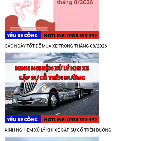
CÁC NGÀY TỐT ĐỂ MUA XE TRONG THÁNG 08/2026
KINH NGHIỆM XỬ LÝ KHI XE GẶP SỰ CỐ TRÊN ĐƯỜNG