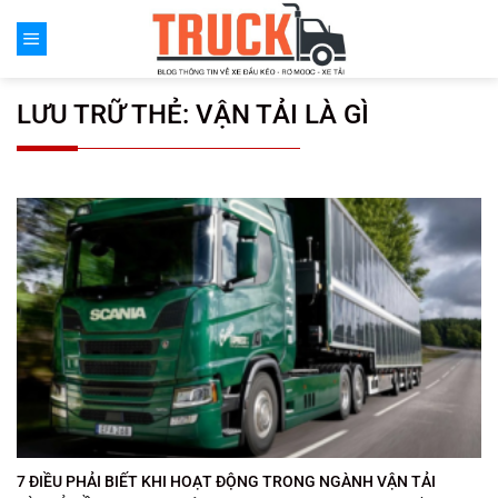
Chuyển
đến
nội
dung
LƯU TRỮ THẺ:
VẬN TẢI LÀ GÌ
7 ĐIỀU PHẢI BIẾT KHI HOẠT ĐỘNG TRONG NGÀNH VẬN TẢI