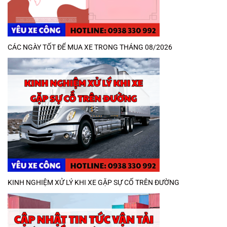
CÁC NGÀY TỐT ĐỂ MUA XE TRONG THÁNG 08/2026
KINH NGHIỆM XỬ LÝ KHI XE GẶP SỰ CỐ TRÊN ĐƯỜNG