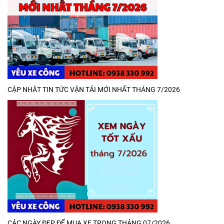
CẬP NHẬT TIN TỨC VẬN TẢI MỚI NHẤT THÁNG 7/2026
CÁC NGÀY ĐẸP ĐỂ MUA XE TRONG THÁNG 07/2026