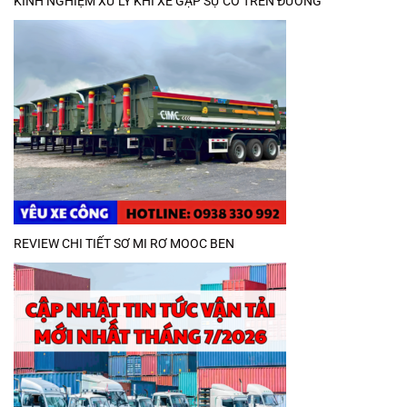
KINH NGHIỆM XỬ LÝ KHI XE GẶP SỰ CỐ TRÊN ĐƯỜNG
REVIEW CHI TIẾT SƠ MI RƠ MOOC BEN