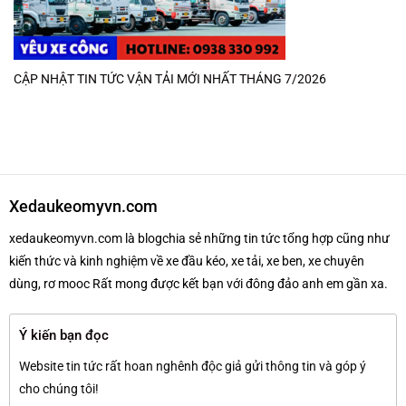
CẬP NHẬT TIN TỨC VẬN TẢI MỚI NHẤT THÁNG 7/2026
Xedaukeomyvn.com
xedaukeomyvn.com là blogchia sẻ những tin tức tổng hợp cũng như
kiến thức và kinh nghiệm về xe đầu kéo, xe tải, xe ben, xe chuyên
dùng, rơ mooc Rất mong được kết bạn với đông đảo anh em gần xa.
Ý kiến bạn đọc
Website tin tức rất hoan nghênh độc giả gửi thông tin và góp ý
cho chúng tôi!