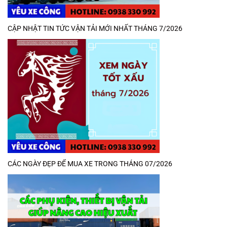
CẬP NHẬT TIN TỨC VẬN TẢI MỚI NHẤT THÁNG 7/2026
CÁC NGÀY ĐẸP ĐỂ MUA XE TRONG THÁNG 07/2026