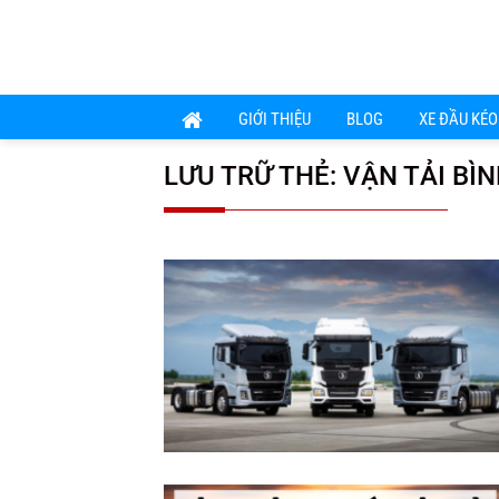
Chuyển
đến
nội
dung
GIỚI THIỆU
BLOG
XE ĐẦU KÉO
LƯU TRỮ THẺ:
VẬN TẢI BÌ