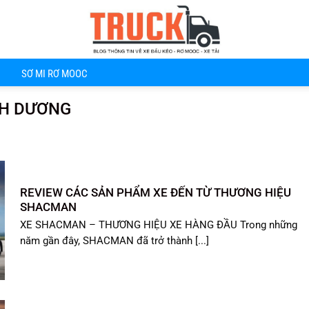
SƠ MI RƠ MOOC
NH DƯƠNG
REVIEW CÁC SẢN PHẨM XE ĐẾN TỪ THƯƠNG HIỆU
SHACMAN
XE SHACMAN – THƯƠNG HIỆU XE HÀNG ĐẦU Trong những
năm gần đây, SHACMAN đã trở thành [...]