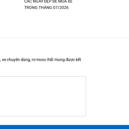
CÁC NGÀY ĐẸP ĐỂ MUA XE
TRONG THÁNG 07/2026
en, xe chuyên dùng, rơ mooc Rất mong được kết