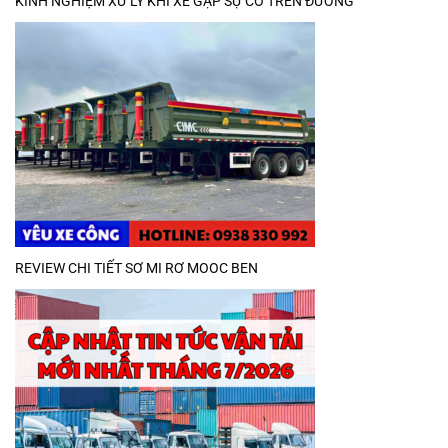
KINH NGHIỆM XỬ LÝ KHI XE GẶP SỰ CỐ TRÊN ĐƯỜNG
REVIEW CHI TIẾT SƠ MI RƠ MOOC BEN