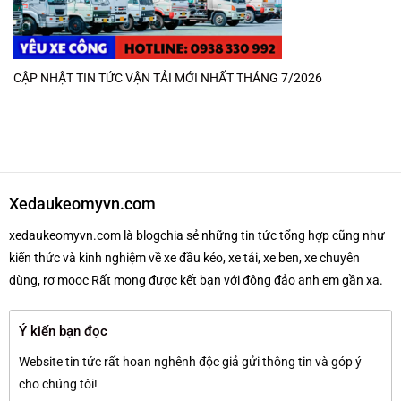
CẬP NHẬT TIN TỨC VẬN TẢI MỚI NHẤT THÁNG 7/2026
Xedaukeomyvn.com
xedaukeomyvn.com là blogchia sẻ những tin tức tổng hợp cũng như
kiến thức và kinh nghiệm về xe đầu kéo, xe tải, xe ben, xe chuyên
dùng, rơ mooc Rất mong được kết bạn với đông đảo anh em gần xa.
Ý kiến bạn đọc
Website tin tức rất hoan nghênh độc giả gửi thông tin và góp ý
cho chúng tôi!