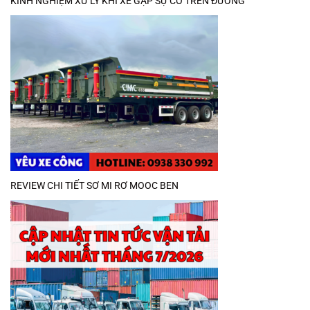
KINH NGHIỆM XỬ LÝ KHI XE GẶP SỰ CỐ TRÊN ĐƯỜNG
REVIEW CHI TIẾT SƠ MI RƠ MOOC BEN