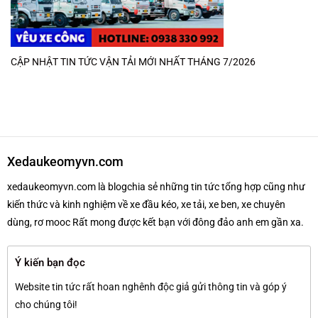
CẬP NHẬT TIN TỨC VẬN TẢI MỚI NHẤT THÁNG 7/2026
Xedaukeomyvn.com
xedaukeomyvn.com là blogchia sẻ những tin tức tổng hợp cũng như
kiến thức và kinh nghiệm về xe đầu kéo, xe tải, xe ben, xe chuyên
dùng, rơ mooc Rất mong được kết bạn với đông đảo anh em gần xa.
Ý kiến bạn đọc
Website tin tức rất hoan nghênh độc giả gửi thông tin và góp ý
cho chúng tôi!