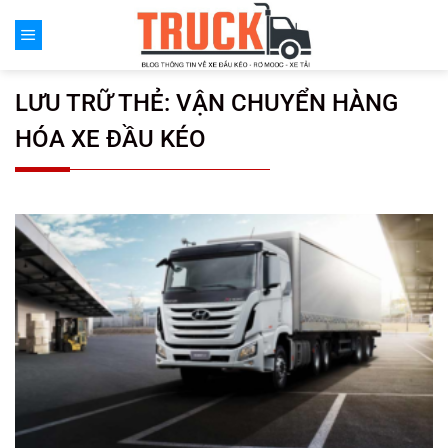
Chuyển
đến
nội
dung
LƯU TRỮ THẺ:
VẬN CHUYỂN HÀNG
HÓA XE ĐẦU KÉO