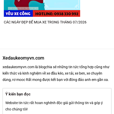
CÁC NGÀY ĐẸP ĐỂ MUA XE TRONG THÁNG 07/2026
Xedaukeomyvn.com
xedaukeomyvn.com là blogchia sẻ những tin tức tổng hợp cũng như
kiến thức và kinh nghiệm về xe đầu kéo, xe tải, xe ben, xe chuyên
dùng, rơ mooc Rất mong được kết bạn với đông đảo anh em gần xa.
Ý kiến bạn đọc
Website tin tức rất hoan nghênh độc giả gửi thông tin và góp ý
cho chúng tôi!