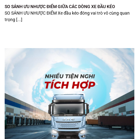
SO SÁNH ƯU NHƯỢC ĐIỂM GIỮA CÁC DÒNG XE ĐẦU KÉO
SO SÁNH ƯU NHƯỢC ĐIỂM Xe đầu kéo đóng vai trò vô cùng quan
trọng [...]