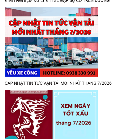
KINH NGHIỆM XỬ LÝ KHI XE GẶP SỰ CỐ TRÊN ĐƯỜNG
CẬP NHẬT TIN TỨC VẬN TẢI MỚI NHẤT THÁNG 7/2026