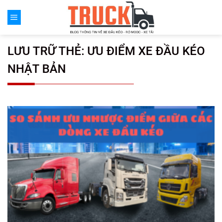
Chuyển
đến
nội
dung
LƯU TRỮ THẺ:
ƯU ĐIỂM XE ĐẦU KÉO
NHẬT BẢN