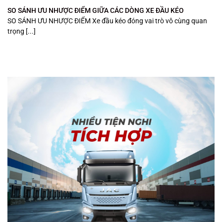
SO SÁNH ƯU NHƯỢC ĐIỂM GIỮA CÁC DÒNG XE ĐẦU KÉO
SO SÁNH ƯU NHƯỢC ĐIỂM Xe đầu kéo đóng vai trò vô cùng quan
trọng [...]