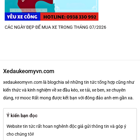
CÁC NGÀY ĐẸP ĐỂ MUA XE TRONG THÁNG 07/2026
Xedaukeomyvn.com
xedaukeomyvn.com là blogchia sẻ những tin tức tổng hợp cũng như
kiến thức và kinh nghiệm về xe đầu kéo, xe tải, xe ben, xe chuyên
dùng, rơ mooc Rất mong được kết bạn với đông đảo anh em gần xa.
Ý kiến bạn đọc
Website tin tức rất hoan nghênh độc giả gửi thông tin và góp ý
cho chúng tôi!