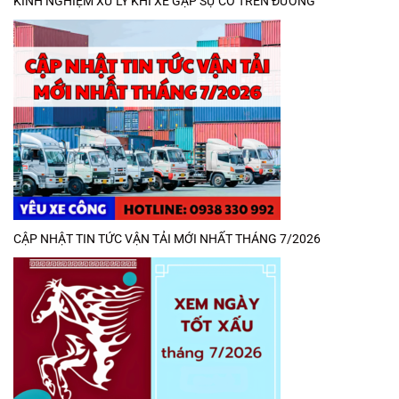
KINH NGHIỆM XỬ LÝ KHI XE GẶP SỰ CỐ TRÊN ĐƯỜNG
CẬP NHẬT TIN TỨC VẬN TẢI MỚI NHẤT THÁNG 7/2026