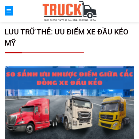
Chuyển
đến
nội
dung
LƯU TRỮ THẺ:
ƯU ĐIỂM XE ĐẦU KÉO
MỸ