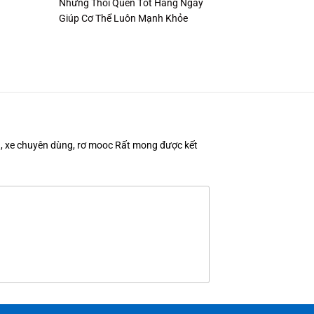
Những Thói Quen Tốt Hàng Ngày
Giúp Cơ Thể Luôn Mạnh Khỏe
en, xe chuyên dùng, rơ mooc Rất mong được kết