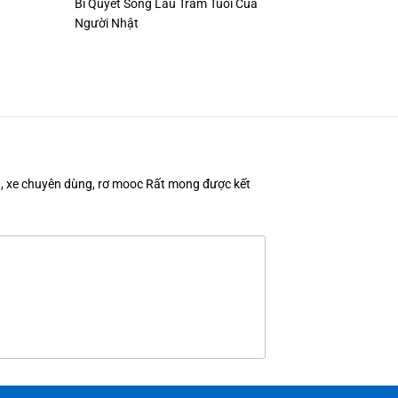
Bí Quyết Sống Lâu Trăm Tuổi Của
Người Nhật
en, xe chuyên dùng, rơ mooc Rất mong được kết