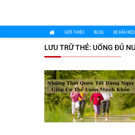
Chuyển
đến
nội
dung
GIỚI THIỆU
BLOG
XE ĐẦU KÉO
LƯU TRỮ THẺ:
UỐNG ĐỦ N