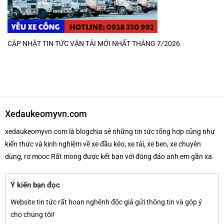
CẬP NHẬT TIN TỨC VẬN TẢI MỚI NHẤT THÁNG 7/2026
Xedaukeomyvn.com
xedaukeomyvn.com là blogchia sẻ những tin tức tổng hợp cũng như
kiến thức và kinh nghiệm về xe đầu kéo, xe tải, xe ben, xe chuyên
dùng, rơ mooc Rất mong được kết bạn với đông đảo anh em gần xa.
Ý kiến bạn đọc
Website tin tức rất hoan nghênh độc giả gửi thông tin và góp ý
cho chúng tôi!