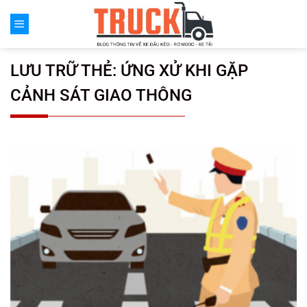
Chuyển
đến
nội
dung
LƯU TRỮ THẺ:
ỨNG XỬ KHI GẶP
CẢNH SÁT GIAO THÔNG