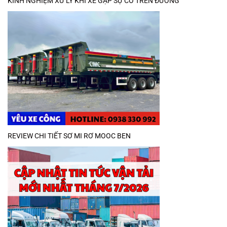
KINH NGHIỆM XỬ LÝ KHI XE GẶP SỰ CỐ TRÊN ĐƯỜNG
REVIEW CHI TIẾT SƠ MI RƠ MOOC BEN