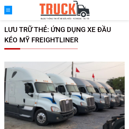
Chuyển
đến
nội
dung
LƯU TRỮ THẺ:
ỨNG DỤNG XE ĐẦU
KÉO MỸ FREIGHTLINER