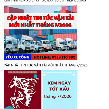
KINH NGHIỆM XỬ LÝ KHI XE GẶP SỰ CỐ TRÊN ĐƯỜNG
CẬP NHẬT TIN TỨC VẬN TẢI MỚI NHẤT THÁNG 7/2026