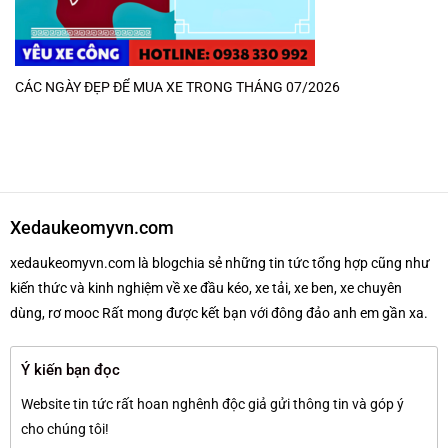
CÁC NGÀY ĐẸP ĐỂ MUA XE TRONG THÁNG 07/2026
Xedaukeomyvn.com
xedaukeomyvn.com là blogchia sẻ những tin tức tổng hợp cũng như
kiến thức và kinh nghiệm về xe đầu kéo, xe tải, xe ben, xe chuyên
dùng, rơ mooc Rất mong được kết bạn với đông đảo anh em gần xa.
Ý kiến bạn đọc
Website tin tức rất hoan nghênh độc giả gửi thông tin và góp ý
cho chúng tôi!