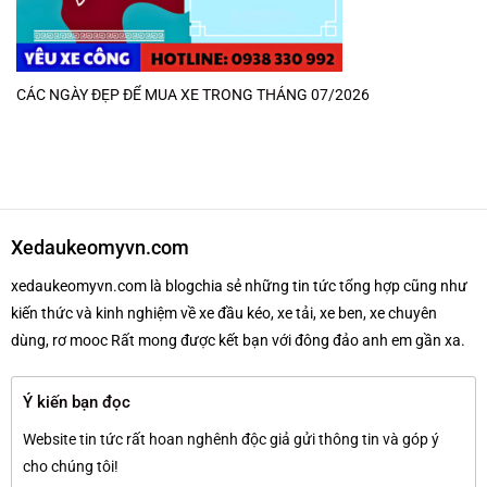
CÁC NGÀY ĐẸP ĐỂ MUA XE TRONG THÁNG 07/2026
Xedaukeomyvn.com
xedaukeomyvn.com là blogchia sẻ những tin tức tổng hợp cũng như
kiến thức và kinh nghiệm về xe đầu kéo, xe tải, xe ben, xe chuyên
dùng, rơ mooc Rất mong được kết bạn với đông đảo anh em gần xa.
Ý kiến bạn đọc
Website tin tức rất hoan nghênh độc giả gửi thông tin và góp ý
cho chúng tôi!