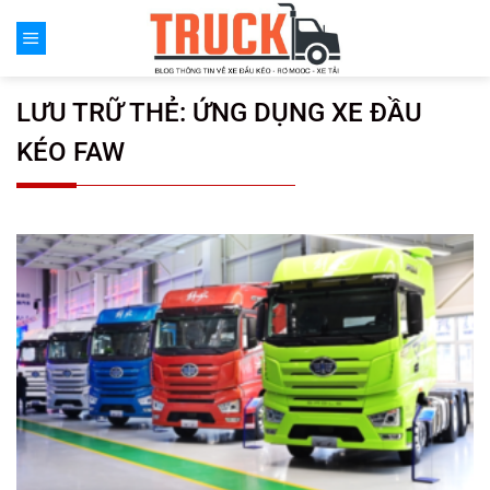
Chuyển
đến
nội
dung
LƯU TRỮ THẺ:
ỨNG DỤNG XE ĐẦU
KÉO FAW