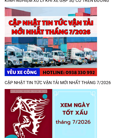
KINH NGHIỆM XỬ LÝ KHI XE GẶP SỰ CỐ TRÊN ĐƯỜNG
CẬP NHẬT TIN TỨC VẬN TẢI MỚI NHẤT THÁNG 7/2026