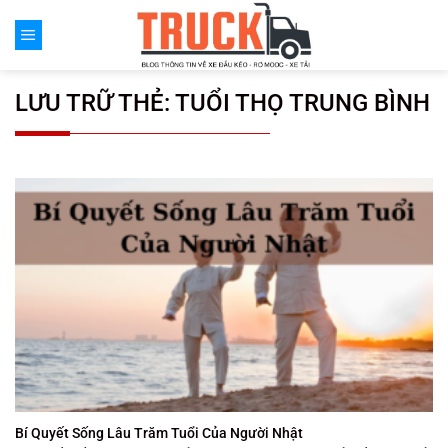
Chuyển
đến
nội
dung
LƯU TRỮ THẺ:
TUỔI THỌ TRUNG BÌNH
Bí Quyết Sống Lâu Trăm Tuổi Của Người Nhật