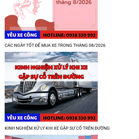
CÁC NGÀY TỐT ĐỂ MUA XE TRONG THÁNG 08/2026
KINH NGHIỆM XỬ LÝ KHI XE GẶP SỰ CỐ TRÊN ĐƯỜNG