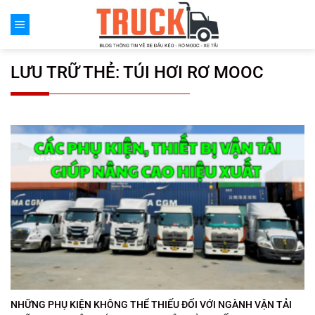
Chuyển
đến
nội
dung
LƯU TRỮ THẺ:
TÚI HƠI RƠ MOOC
NHỮNG PHỤ KIỆN KHÔNG THỂ THIẾU ĐỐI VỚI NGÀNH VẬN TẢI