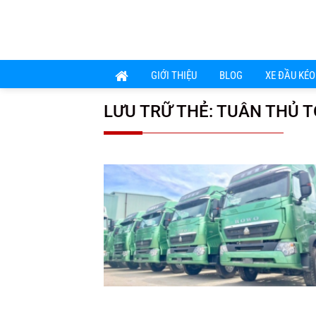
Chuyển
đến
nội
dung
GIỚI THIỆU
BLOG
XE ĐẦU KÉO
LƯU TRỮ THẺ:
TUÂN THỦ T