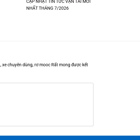
CẬP NHẬT TIN TỨC VẬN TẢI MỚI
NHẤT THÁNG 7/2026
en, xe chuyên dùng, rơ mooc Rất mong được kết