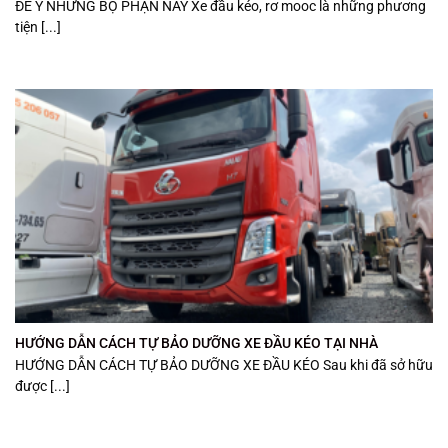
ĐỂ Ý NHỮNG BỘ PHẬN NÀY Xe đầu kéo, rơ mooc là những phương
tiện [...]
HƯỚNG DẪN CÁCH TỰ BẢO DƯỠNG XE ĐẦU KÉO TẠI NHÀ
HƯỚNG DẪN CÁCH TỰ BẢO DƯỠNG XE ĐẦU KÉO Sau khi đã sở hữu
được [...]