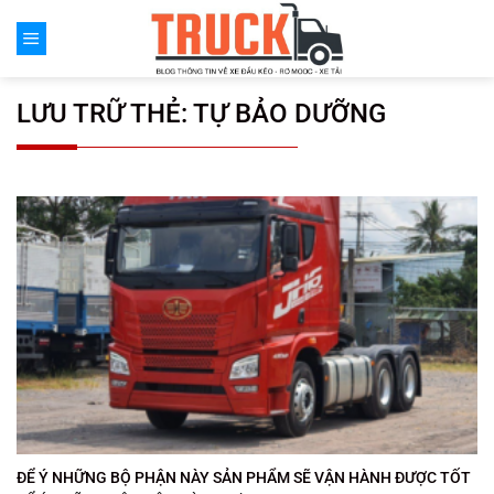
Chuyển
đến
nội
dung
LƯU TRỮ THẺ:
TỰ BẢO DƯỠNG
ĐỂ Ý NHỮNG BỘ PHẬN NÀY SẢN PHẨM SẼ VẬN HÀNH ĐƯỢC TỐT