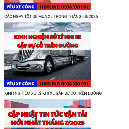
CÁC NGÀY TỐT ĐỂ MUA XE TRONG THÁNG 08/2026
KINH NGHIỆM XỬ LÝ KHI XE GẶP SỰ CỐ TRÊN ĐƯỜNG