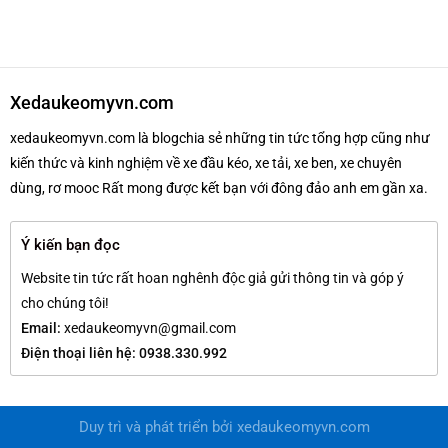
Xedaukeomyvn.com
xedaukeomyvn.com là blogchia sẻ những tin tức tổng hợp cũng như
kiến thức và kinh nghiệm về xe đầu kéo, xe tải, xe ben, xe chuyên
dùng, rơ mooc Rất mong được kết bạn với đông đảo anh em gần xa.
Ý kiến bạn đọc
Website tin tức rất hoan nghênh độc giả gửi thông tin và góp ý
cho chúng tôi!
Email:
xedaukeomyvn@gmail.com
Điện thoại liên hệ: 0938.330.992
Duy trì và phát triển bởi
xedaukeomyvn.com