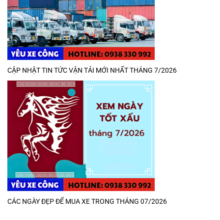
CẬP NHẬT TIN TỨC VẬN TẢI MỚI NHẤT THÁNG 7/2026
CÁC NGÀY ĐẸP ĐỂ MUA XE TRONG THÁNG 07/2026