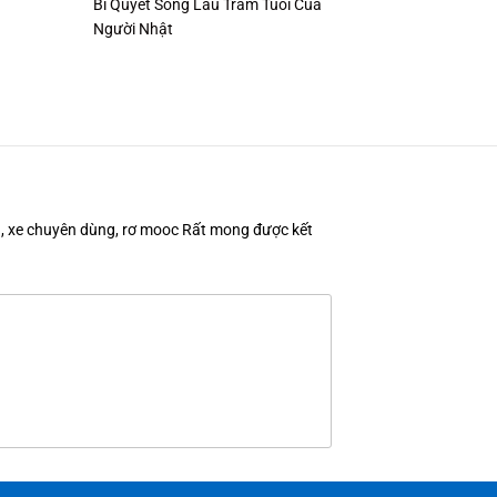
Bí Quyết Sống Lâu Trăm Tuổi Của
Người Nhật
en, xe chuyên dùng, rơ mooc Rất mong được kết