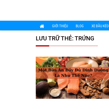
Chuyển
đến
nội
dung
GIỚI THIỆU
BLOG
XE ĐẦU KÉO
LƯU TRỮ THẺ:
TRỨNG