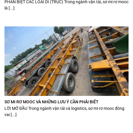
PHÂN BIỆT CÁC LOẠI DÍ (TRỤC) Trong ngành vận tải, sơ mi rơ mooc
là [...]
SƠ MI RƠ MOOC VÀ NHỮNG LƯU Ý CẦN PHẢI BIẾT
LỜI MỞ ĐẦU Trong ngành vận tải và logistics, sơ mi rơ mooc đóng
vai [...]