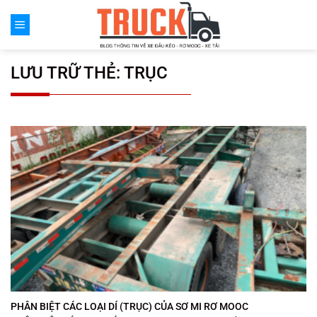
Chuyển
đến
nội
dung
LƯU TRỮ THẺ:
TRỤC
PHÂN BIỆT CÁC LOẠI DÍ (TRỤC) CỦA SƠ MI RƠ MOOC