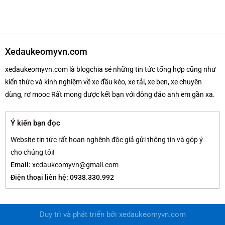
Xedaukeomyvn.com
xedaukeomyvn.com là blogchia sẻ những tin tức tổng hợp cũng như
kiến thức và kinh nghiệm về xe đầu kéo, xe tải, xe ben, xe chuyên
dùng, rơ mooc Rất mong được kết bạn với đông đảo anh em gần xa.
Ý kiến bạn đọc
Website tin tức rất hoan nghênh độc giả gửi thông tin và góp ý
cho chúng tôi!
Email:
xedaukeomyvn@gmail.com
Điện thoại liên hệ: 0938.330.992
Duy trì và phát triển bởi
xedaukeomyvn.com