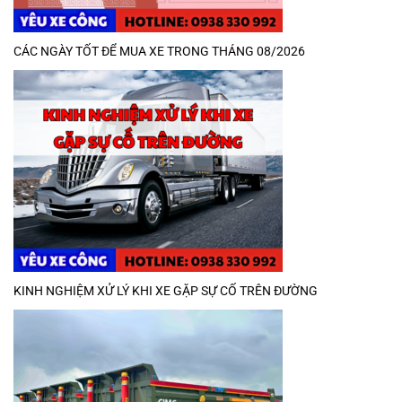
CÁC NGÀY TỐT ĐỂ MUA XE TRONG THÁNG 08/2026
KINH NGHIỆM XỬ LÝ KHI XE GẶP SỰ CỐ TRÊN ĐƯỜNG