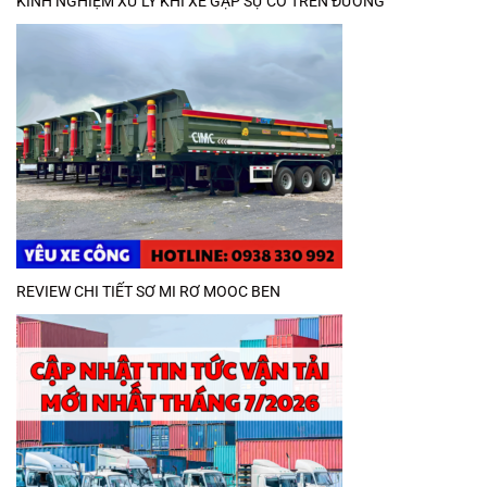
KINH NGHIỆM XỬ LÝ KHI XE GẶP SỰ CỐ TRÊN ĐƯỜNG
REVIEW CHI TIẾT SƠ MI RƠ MOOC BEN