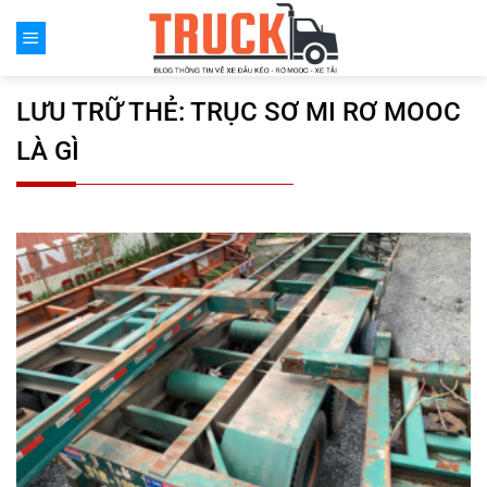
Chuyển
đến
nội
dung
LƯU TRỮ THẺ:
TRỤC SƠ MI RƠ MOOC
LÀ GÌ