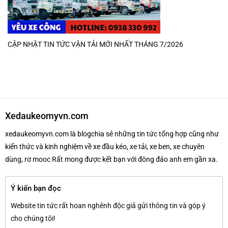
CẬP NHẬT TIN TỨC VẬN TẢI MỚI NHẤT THÁNG 7/2026
Xedaukeomyvn.com
xedaukeomyvn.com là blogchia sẻ những tin tức tổng hợp cũng như
kiến thức và kinh nghiệm về xe đầu kéo, xe tải, xe ben, xe chuyên
dùng, rơ mooc Rất mong được kết bạn với đông đảo anh em gần xa.
Ý kiến bạn đọc
Website tin tức rất hoan nghênh độc giả gửi thông tin và góp ý
cho chúng tôi!