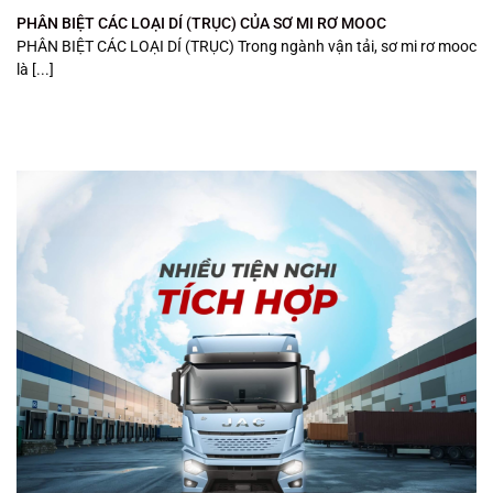
PHÂN BIỆT CÁC LOẠI DÍ (TRỤC) CỦA SƠ MI RƠ MOOC
PHÂN BIỆT CÁC LOẠI DÍ (TRỤC) Trong ngành vận tải, sơ mi rơ mooc
là [...]