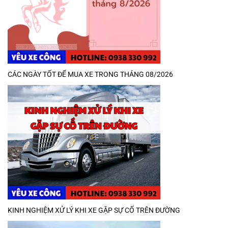
CÁC NGÀY TỐT ĐỂ MUA XE TRONG THÁNG 08/2026
KINH NGHIỆM XỬ LÝ KHI XE GẶP SỰ CỐ TRÊN ĐƯỜNG