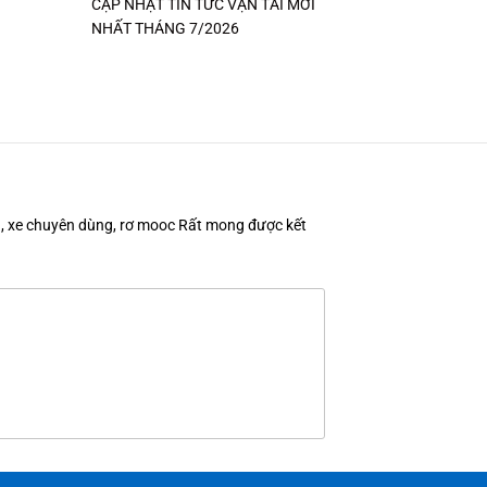
CẬP NHẬT TIN TỨC VẬN TẢI MỚI
NHẤT THÁNG 7/2026
en, xe chuyên dùng, rơ mooc Rất mong được kết