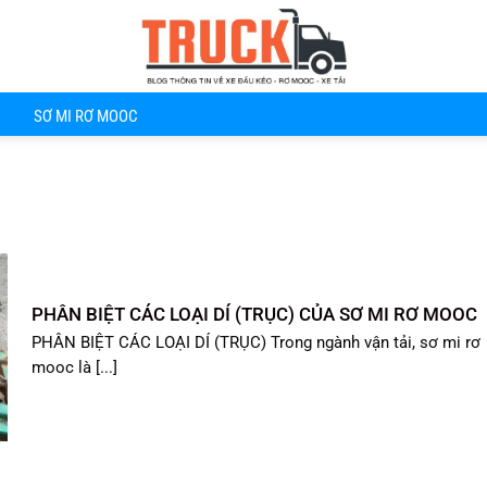
SƠ MI RƠ MOOC
PHÂN BIỆT CÁC LOẠI DÍ (TRỤC) CỦA SƠ MI RƠ MOOC
PHÂN BIỆT CÁC LOẠI DÍ (TRỤC) Trong ngành vận tải, sơ mi rơ
mooc là [...]