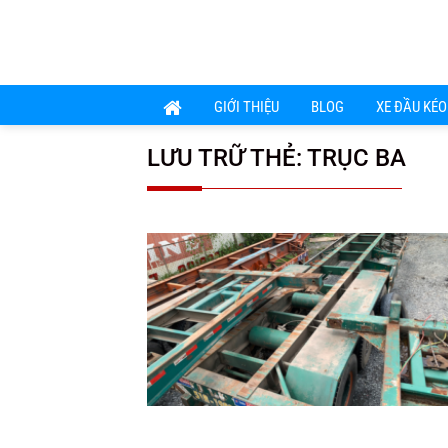
Chuyển
đến
nội
dung
GIỚI THIỆU
BLOG
XE ĐẦU KÉO
LƯU TRỮ THẺ:
TRỤC BA