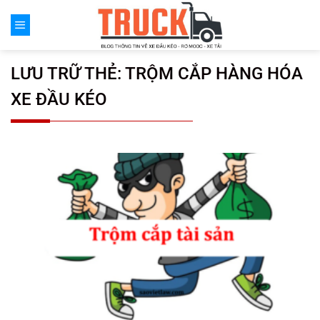
Chuyển
đến
nội
dung
LƯU TRỮ THẺ:
TRỘM CẮP HÀNG HÓA
XE ĐẦU KÉO