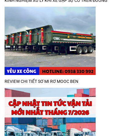
KINH NGHIỆM XỬ LÝ KHI XE GẶP SỰ CỐ TRÊN ĐƯỜNG
REVIEW CHI TIẾT SƠ MI RƠ MOOC BEN