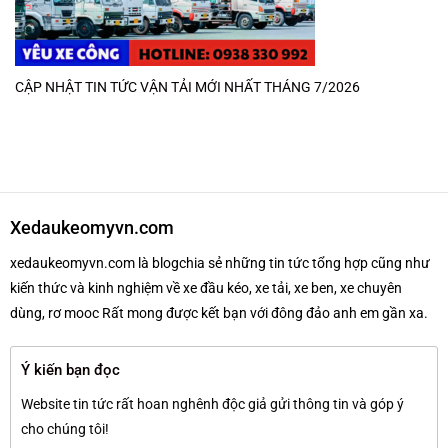
CẬP NHẬT TIN TỨC VẬN TẢI MỚI NHẤT THÁNG 7/2026
Xedaukeomyvn.com
xedaukeomyvn.com là blogchia sẻ những tin tức tổng hợp cũng như
kiến thức và kinh nghiệm về xe đầu kéo, xe tải, xe ben, xe chuyên
dùng, rơ mooc Rất mong được kết bạn với đông đảo anh em gần xa.
Ý kiến bạn đọc
Website tin tức rất hoan nghênh độc giả gửi thông tin và góp ý
cho chúng tôi!