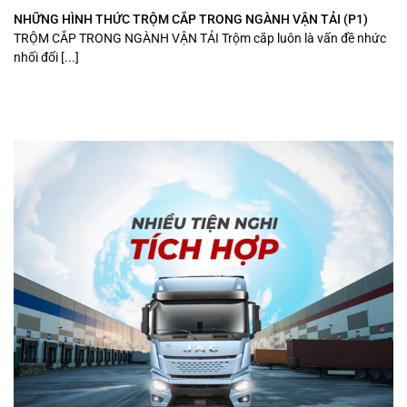
NHỮNG HÌNH THỨC TRỘM CẮP TRONG NGÀNH VẬN TẢI (P1)
TRỘM CẮP TRONG NGÀNH VẬN TẢI Trộm cắp luôn là vấn đề nhức
nhối đối [...]